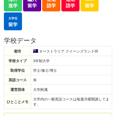
留学
進学
留学
語学
語学
大学生
留学
学校データ
都市
オーストラリア クイーンズランド州
学校タイプ
3年制大学
取得学位
学士/修士/博士
英語コース
有
運営団体
大学附属
大学内の一般英語コースは毎週月曜開講してま
ひとことメモ
す。