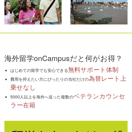
海外留学onCampusだと何がお得？
無料サポート体制
はじめての留学でも安心できる
為替レート上
費用を抑えたい方にぴったりの当社だけの
乗せなし
ベテランカウンセ
5000人以上を海外へ送った複数の
ラー在籍