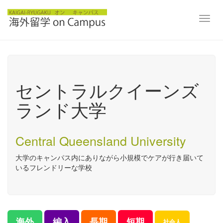
Toggl
navig
セントラルクイーンズ
ランド大学
Central Queensland University
大学のキャンパス内にありながら小規模でケアが行き届いて
いるフレンドリーな学校
海外
編入
長期
短期
社会人