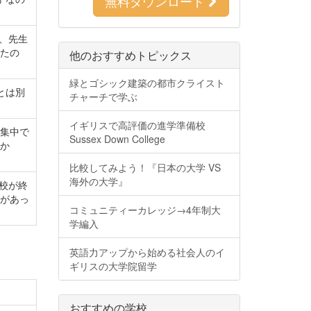
無料ダウンロード
、先生
たの
他のおすすめトピックス
緑とゴシック建築の都市クライスト
とは別
チャーチで学ぶ
イギリスで高評価の進学準備校
集中で
Sussex Down College
か
比較してみよう！『日本の大学 VS
海外の大学』
校が終
があっ
コミュニティーカレッジ→4年制大
学編入
英語力アップから始める社会人のイ
ギリスの大学院留学
おすすめの学校