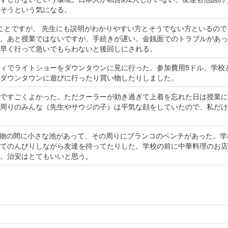
そうという気になる。
ことですが、 先生にも説明がわかりやすい方とそうでない方といるので
。あと授業ではないですが、手続きが遅い。金銭面でのトラブルがあっ
早く行って急いでもらわないと後回しにされる。
ィでライトショーをダウンタウンに見に行った。参加費用5ドル。学校
ダウンタウンに遊びに行ったり買い物したりしました。
ですごくよかった。ただクーラーが効き過ぎて上着を忘れた日は授業に
周りのみんな（先生やサウジの子）は平気な顔をしていたので、私だけ
建物の間に小さな池があって、その周りにブランコのベンチがあった。学
てのんびりしながら友達を待ってたりした。学校の前に中華料理のお店
。治安はとてもいいと思う。