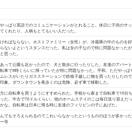
やっぱり英語でのコミュニケーションがとれること。休日に子供のサッ
てくれたり、人柄もとてもいい人だった。
ければならない。ホストファミリー（女性）が、冷蔵庫の中のものを好
らないよというスタンスだった。私は女の子なので特に問題なかったが
と思った。
あって公園も近かったので、犬と散歩に行ったりした。友達のアパート
転車で9時くらいに帰っていたが特に問題なかった。平和。ただやっぱ
ムレスがいたりガスステーションで鉄格子越しに物を買ったりしたので
印象。ダウンタウンを夜歩くのは危険、必ず車で移動した。
方に自転車を買うようにすすめられた。学校から家まで自転車で10分
った。中古で70ドルくらい。他のホームステイのこは毎日送り迎えだ
かな。自転車は日本に帰る時に友達のフィリピンの子にあげた。
んでもそろえられるのでこれいらなかったというもののほうが多かった
ー等