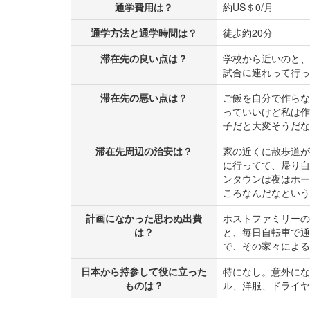
通学費用は？
約US＄0/月
通学方法と通学時間は？
徒歩約20分
滞在先の良い点は？
学校から近いのと、
試合に連れって行っ
滞在先の悪い点は？
ご飯を自分で作らな
っていいけど私は作
子だと大変そうだな
滞在先周辺の治安は？
家の近くに散歩道が
に行ってて、帰り自
ンタウンは夜はホー
ころなんだなという
計画になかった思わぬ出費
ホストファミリーの
は？
と、毎日自転車で通
で、その家々による
日本から持参して役に立った
特になし。意外にな
ものは？
ル、洋服、ドライヤ