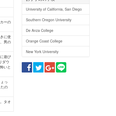
University of California, San Diego
Southern Oregon University
カーの
De Anza College
きに使
Orange Coast College
、男の
New York University
に遊び
りダウ
怖いと
ちょっ
ったの
。タオ