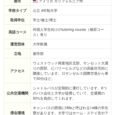
都市
アメリカ カリフォルニア州
学校タイプ
公立 4年制大学
取得学位
学士/修士/博士
外国人学生向けのtutoring course（補習コー
英語コース
ス）有り
運営団体
大学附属
立地
都市部
ウェストウッド商業地区北部、サンセット大通
りの西部、ビバリーヒルズなどの高級住宅街に
アクセス
隣接しています。ロサンゼルス国際空港から車
で30分ほど。
シャトルバスが定期的に運行しています。6つ
公共交通機関
のバス会社と大学が提携していて、交通費の
50%を負担してくれます。
キャンパスの西側にHillsと呼ばれる14棟の学生
滞在環境
寮があります。大学ではホーム・ステイ先やア