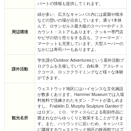
パートの情報も提供してくれます。
緑が多い、広大なキャンパス内には庭園や噴水
などの憩いの場が点在しています。通り1本挟
んで、ロサンゼルス最大級のスーパーやディス
周辺環境
カウント・ストアもあります。クッキー専門店
やピザの切り売りをする店も。ファーマーズ・
マーケットも充実しています。大型スーパーの
なかには寿司バーもありますよ。
学生課がOutdoor Adventuresという屋外活動プ
ログラムを主催していて、自転車、アスレチッ
課外活動
クコース、ロッククライミングなど様々な体験
ができます。
ウェストウッド地区にはハイセンスな文化施設
が数多くあります。Hammer Museumでは入場
料無料で洗練されたモダン・アートが楽しめま
すし、Frabklin D. Murphy Sculpture Gardenで
はロダン、ミロ、マティスらによる彫刻作品に
観光名所
囲まれながらゆっくりと散策することができま
す。また、ハリウッドに近いため、キャンパス
に隣接するウェストウッド地区の映画館ではプ