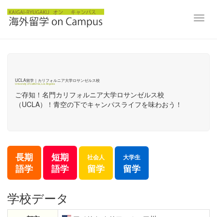
UCLA留学｜カリフォルニア大学ロサンゼルス校/University of California, Los Angeles
Toggl
navig
UCLA留学｜カリフォルニア大学ロサンゼルス校
University of California, Los Angeles
ご存知！名門カリフォルニア大学ロサンゼルス校
（UCLA）！青空の下でキャンパスライフを味わおう！
長期
短期
社会人
大学生
留学
留学
語学
語学
学校データ